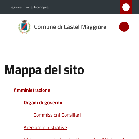
Vai al contenuto
Vai alla navigazione
Vai al footer
Regione Emilia-Romagna
Comune
Comune di Castel Maggiore
di Castel
Maggiore
MEDAGLIA
D'ARGENTO
AL MERITO
Mappa del sito
CIVILE
Amministrazione
Amministrazione
Organi di governo
Novità
Commissioni Consiliari
Aree amministrative
Servizi