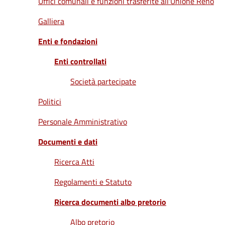
Uffici comunali e funzioni trasferite all'Unione Reno
Vivere
Galliera
Castel
Maggiore
Enti e fondazioni
Enti controllati
Società partecipate
Amministrazione
Politici
Trasparente
Personale Amministrativo
Albo
Documenti e dati
pretorio
Ricerca Atti
Tutti
Regolamenti e Statuto
gli
Ricerca documenti albo pretorio
argomenti...
Albo pretorio