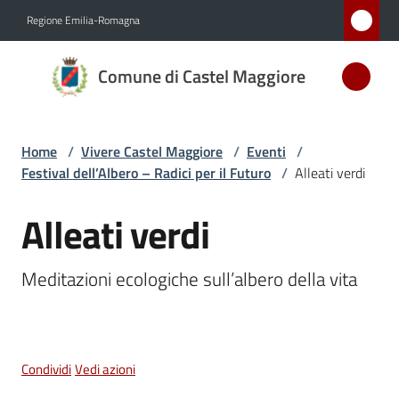
Vai al contenuto
Vai alla navigazione
Vai al footer
Regione Emilia-Romagna
Comune
Comune di Castel Maggiore
di Castel
Maggiore
MEDAGLIA
Home
/
Vivere Castel Maggiore
/
Eventi
/
D'ARGENTO
Festival dell’Albero – Radici per il Futuro
/
Alleati verdi
AL MERITO
CIVILE
Alleati verdi
Salta al contenuto
Meditazioni ecologiche sull’albero della vita
Amministrazione
Novità
Condividi
Vedi azioni
Servizi