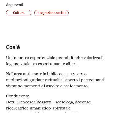
Argomenti
Vivere
Castel
Cultura
Integrazione sociale
Maggiore
Menu selezionato
Cos'è
Amministrazione
Trasparente
Un incontro esperienziale per adulti che valorizza il
legame vitale tra esseri umani e alberi.
Albo
Nell'area antistante la biblioteca, attraverso
pretorio
meditazioni guidate e rituali all’aperto i partecipanti
vivranno momenti di ascolto e radicamento.
Tutti
gli
Conducono:
argomenti...
Dott. Francesca Rossetti - sociologa, docente,
ricercatrice umanistico-spirituale