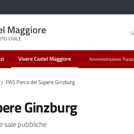
el Maggiore
S
TO CIVILE
zi
Vivere Castel Maggiore
Amministrazione Trasp
Menu selezionato
PAS Parco del Sapere Ginzburg
/
pere Ginzburg
e sale pubbliche