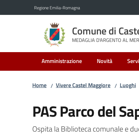
Vai al contenuto
Vai alla navigazione
Vai al footer
Regione Emilia-Romagna
Comune di Cast
MEDAGLIA D'ARGENTO AL MERI
Amministrazione
Novità
Servi
Home
Vivere Castel Maggiore
Luoghi
/
/
Salta al contenuto
PAS Parco del Sa
Ospita la Biblioteca comunale e du