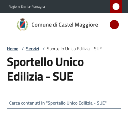
Vai al contenuto
Vai alla navigazione
Vai al footer
Regione Emilia-Romagna
Comune
Comune di Castel Maggiore
di Castel
Maggiore
MEDAGLIA
Home
/
Servizi
/
Sportello Unico Edilizia - SUE
D'ARGENTO
Sportello Unico
AL MERITO
CIVILE
Edilizia - SUE
Amministrazione
Novità
Servizi
Menu selezionato