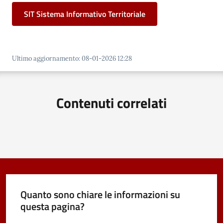
Vivere
SIT Sistema Informativo Territoriale
Castel
Maggiore
Ultimo aggiornamento
:
08-01-2026 12:28
Contenuti correlati
Amministrazione
Trasparente
Albo
pretorio
Tutti
gli
Quanto sono chiare le informazioni su
argomenti...
questa pagina?