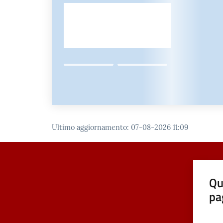
Ultimo aggiornamento
:
07-08-2026 11:09
Qu
pa
Valut