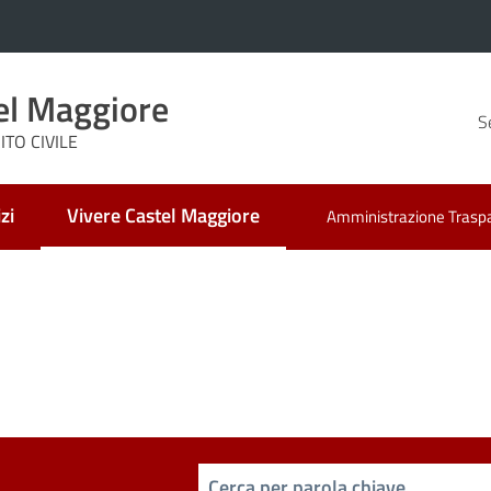
el Maggiore
S
TO CIVILE
zi
Vivere Castel Maggiore
Amministrazione Trasp
Menu selezionato
Cerca per parola chiave