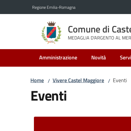
Vai al contenuto
Vai alla navigazione
Vai al footer
Regione Emilia-Romagna
Comune di Cast
MEDAGLIA D'ARGENTO AL MERI
Amministrazione
Novità
Servi
Home
Vivere Castel Maggiore
Eventi
/
/
Eventi