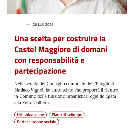
Vivere
Castel
Maggiore
29 LUG 2026
Una scelta per costruire la
Castel Maggiore di domani
con responsabilità e
Amministrazione
Trasparente
partecipazione
Albo
Nella seduta del Consiglio comunale del 29 luglio il
pretorio
Sindaco Vignoli ha annunciato che proporrà il rientro
in Comune della funzione urbanistica, oggi delegata
alla Reno Galliera.
Tutti
gli
Urbanizzazione
Piano di sviluppo
argomenti...
Partecipazione sociale