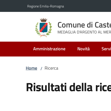
Vai al contenuto
Vai alla navigazione
Vai al footer
Regione Emilia-Romagna
Comune di Cast
MEDAGLIA D'ARGENTO AL MERI
Amministrazione
Novità
Servi
Home
Ricerca
/
Risultati della ric