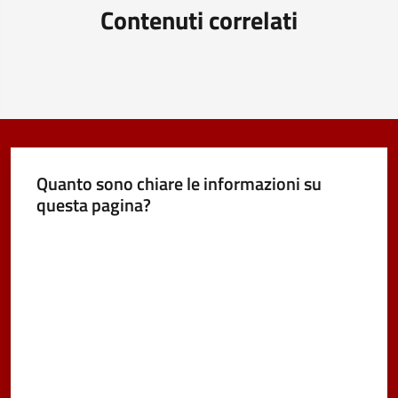
Contenuti correlati
Vivere
Castel
Maggiore
Amministrazione
Quanto sono chiare le informazioni su
Trasparente
questa pagina?
Valuta da 1 a 5 stelle
Albo
pretorio
Tutti
gli
argomenti...