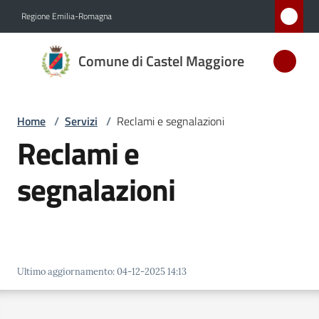
Vai al contenuto
Vai alla navigazione
Vai al footer
Regione Emilia-Romagna
Comune
Comune di Castel Maggiore
di Castel
Maggiore
MEDAGLIA
Home
/
Servizi
/
Reclami e segnalazioni
D'ARGENTO
Reclami e
AL MERITO
CIVILE
segnalazioni
Amministrazione
Novità
Ultimo aggiornamento
:
04-12-2025 14:13
Servizi
Menu selezionato