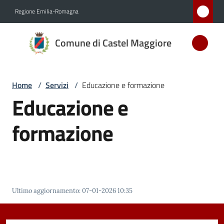
Vai al contenuto
Vai alla navigazione
Vai al footer
Regione Emilia-Romagna
Comune
Comune di Castel Maggiore
di Castel
Maggiore
MEDAGLIA
Home
/
Servizi
/
Educazione e formazione
D'ARGENTO
Educazione e
AL MERITO
CIVILE
formazione
Amministrazione
Novità
Ultimo aggiornamento
:
07-01-2026 10:35
Servizi
Menu selezionato