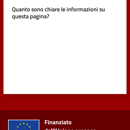
Vivere
Quanto sono chiare le informazioni su
Castel
questa pagina?
Maggiore
Valuta da 1 a 5 stelle
Amministrazione
Trasparente
Albo
pretorio
Tutti
gli
argomenti...