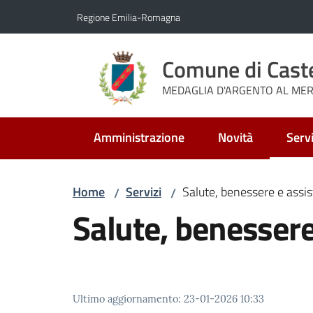
Vai al contenuto
Vai alla navigazione
Vai al footer
Regione Emilia-Romagna
Comune di Cast
MEDAGLIA D'ARGENTO AL MERI
Amministrazione
Novità
Servi
Menu
Home
Servizi
Salute, benessere e assi
/
/
Salute, benessere
Ultimo aggiornamento
:
23-01-2026 10:33