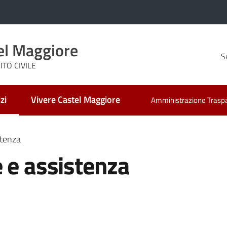
el Maggiore
S
TO CIVILE
zi
Vivere Castel Maggiore
Amministrazione Trasp
 selezionato
stenza
 e assistenza