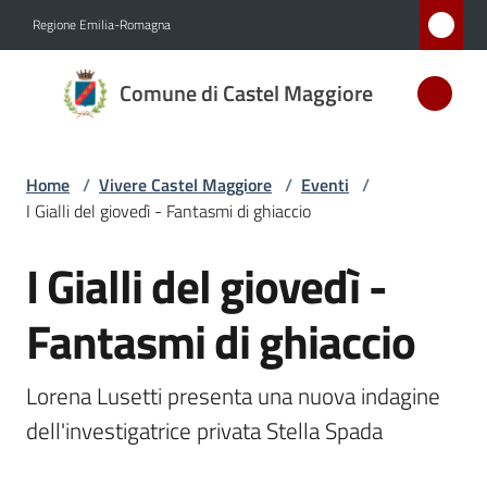
Vai al contenuto
Vai alla navigazione
Vai al footer
Regione Emilia-Romagna
Comune
Comune di Castel Maggiore
di Castel
Maggiore
MEDAGLIA
Home
/
Vivere Castel Maggiore
/
Eventi
/
D'ARGENTO
I Gialli del giovedì - Fantasmi di ghiaccio
AL MERITO
CIVILE
I Gialli del giovedì -
Salta al contenuto
Fantasmi di ghiaccio
Amministrazione
Lorena Lusetti presenta una nuova indagine 
Novità
dell'investigatrice privata Stella Spada
Servizi