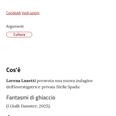
Vivere
Condividi
Castel
Vedi azioni
Maggiore
Menu selezionato
Argomenti
Cultura
Amministrazione
Trasparente
Cos'è
Albo
pretorio
Lorena Lusetti
presenta una nuova indagine
dell'investigatrice privata Stella Spada:
Tutti
Fantasmi di ghiaccio
gli
argomenti...
(I Gialli Damster, 2025).