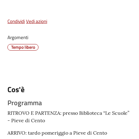
Vivere
Castel
Condividi
Vedi azioni
Maggiore
Menu selezionato
Argomenti
Tempo libero
Amministrazione
Trasparente
Albo
Cos'è
pretorio
Programma
Tutti
RITROVO E PARTENZA: presso Biblioteca “Le Scuole”
gli
- Pieve di Cento
argomenti...
ARRIVO: tardo pomeriggio a Pieve di Cento