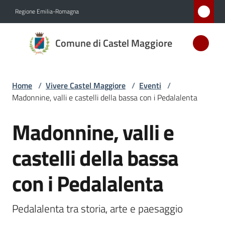
Vai al contenuto
Vai alla navigazione
Vai al footer
Regione Emilia-Romagna
Comune
Comune di Castel Maggiore
di Castel
Maggiore
MEDAGLIA
Home
/
Vivere Castel Maggiore
/
Eventi
/
D'ARGENTO
Madonnine, valli e castelli della bassa con i Pedalalenta
AL MERITO
CIVILE
Madonnine, valli e
Salta al contenuto
castelli della bassa
Amministrazione
con i Pedalalenta
Novità
Pedalalenta tra storia, arte e paesaggio
Servizi