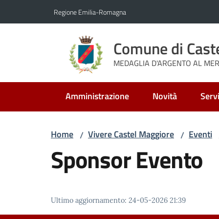
Vai al contenuto
Vai alla navigazione
Vai al footer
Regione Emilia-Romagna
Comune di Cast
MEDAGLIA D'ARGENTO AL MERI
Amministrazione
Novità
Servi
Home
Vivere Castel Maggiore
Eventi
/
/
Sponsor Evento
Ultimo aggiornamento
:
24-05-2026 21:39