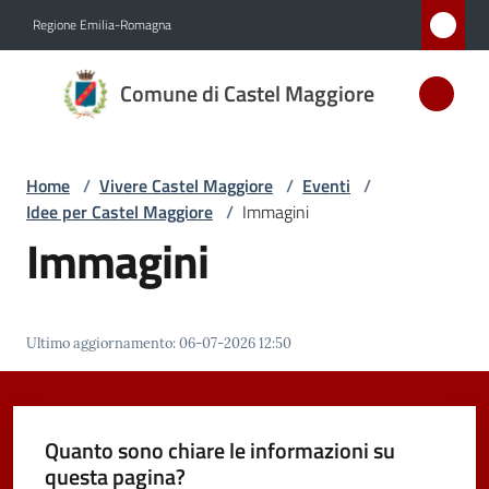
Vai al contenuto
Vai alla navigazione
Vai al footer
Regione Emilia-Romagna
Comune
Comune di Castel Maggiore
di Castel
Maggiore
MEDAGLIA
Home
/
Vivere Castel Maggiore
/
Eventi
/
D'ARGENTO
Idee per Castel Maggiore
/
Immagini
AL MERITO
Immagini
CIVILE
Amministrazione
Ultimo aggiornamento
:
06-07-2026 12:50
Novità
Quanto sono chiare le informazioni su
Servizi
questa pagina?