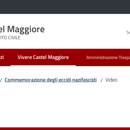
el Maggiore
S
TO CIVILE
zi
Vivere Castel Maggiore
Amministrazione Trasp
Menu selezionato
Commemorazione degli eccidi nazifascisti
Video
/
/