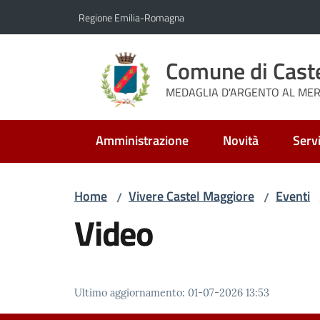
Vai al contenuto
Vai alla navigazione
Vai al footer
Regione Emilia-Romagna
Comune di Cast
MEDAGLIA D'ARGENTO AL MERI
Amministrazione
Novità
Servi
Home
Vivere Castel Maggiore
Eventi
/
/
Video
Ultimo aggiornamento
:
01-07-2026 13:53