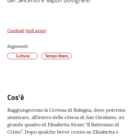
Vivere
Castel
Maggiore
Menu selezionato
Condividi
Vedi azioni
Argomenti
Cultura
Tempo libero
Amministrazione
Trasparente
Albo
pretorio
Cos'è
Tutti
Raggiungeremo la Certosa di Bologna, dove potremo
gli
ammirare, all’intero della chiesa di San Girolamo, un
argomenti...
grande quadro di Elisabetta Sirani “Il Battesimo di
Cristo”. Dopo qualche breve cenno su Elisabetta e