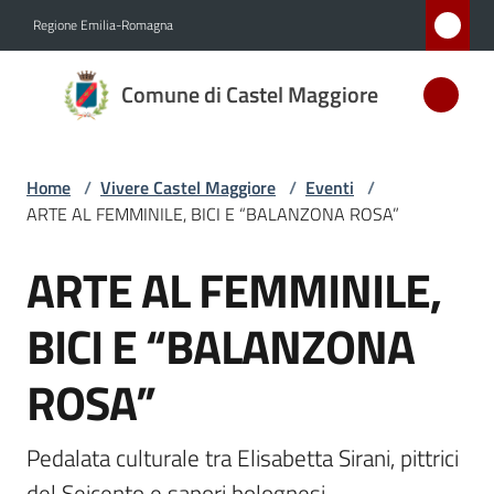
Vai al contenuto
Vai alla navigazione
Vai al footer
Regione Emilia-Romagna
Comune
Comune di Castel Maggiore
di Castel
Maggiore
MEDAGLIA
Home
/
Vivere Castel Maggiore
/
Eventi
/
D'ARGENTO
ARTE AL FEMMINILE, BICI E “BALANZONA ROSA”
AL MERITO
CIVILE
ARTE AL FEMMINILE,
Salta al contenuto
BICI E “BALANZONA
Amministrazione
ROSA”
Novità
Pedalata culturale tra Elisabetta Sirani, pittrici 
Servizi
del Seicento e sapori bolognesi.