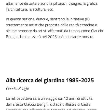
altamente distorte e sono la pittura, il disegno, la grafica,
Vivere
l’architettura, la scultura, ecc.
Castel
Maggiore
In questa sezione, dunque, rientrano le iniziative più
Menu selezionato
strettamente artistiche proposte dalle realtà cittadine e
alcune proposte da artisti affermati da tempo, come Claudio
Benghi che realizzerà nel 2026 un’importante mostra.
Amministrazione
Trasparente
Albo
pretorio
Alla ricerca del giardino 1985-2025
Tutti
Claudio Benghi
gli
La retrospettiva sarà un viaggio sui 40 anni di attività
argomenti...
dell’artista Claudio Benghi, cittadino illustre di Castel