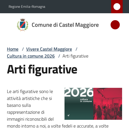
Vai al contenuto
Vai alla navigazione
Vai al footer
Regione Emilia-Romagna
Comune
Comune di Castel Maggiore
di Castel
Maggiore
MEDAGLIA
Home
/
Vivere Castel Maggiore
/
D'ARGENTO
Cultura in comune 2026
/
Arti figurative
AL MERITO
Arti figurative
CIVILE
Amministrazione
Le arti figurative sono le
attività artistiche che si
basano sulla
Novità
rappresentazione di
immagini riconoscibili del
Servizi
mondo intorno a noi, a volte fedeli e accurate, a volte