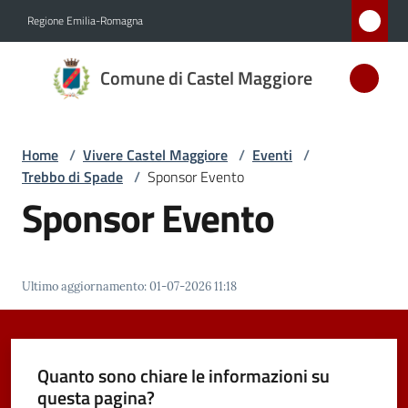
Vai al contenuto
Vai alla navigazione
Vai al footer
Regione Emilia-Romagna
Comune
Comune di Castel Maggiore
di Castel
Maggiore
MEDAGLIA
Home
/
Vivere Castel Maggiore
/
Eventi
/
D'ARGENTO
Trebbo di Spade
/
Sponsor Evento
AL MERITO
Sponsor Evento
CIVILE
Amministrazione
Ultimo aggiornamento
:
01-07-2026 11:18
Novità
Quanto sono chiare le informazioni su
Servizi
questa pagina?