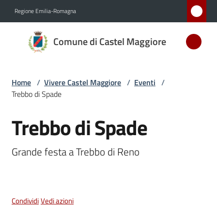
Vai al contenuto
Vai alla navigazione
Vai al footer
Regione Emilia-Romagna
Comune
Comune di Castel Maggiore
di Castel
Maggiore
MEDAGLIA
Home
/
Vivere Castel Maggiore
/
Eventi
/
D'ARGENTO
Trebbo di Spade
AL MERITO
CIVILE
Trebbo di Spade
Salta al contenuto
Grande festa a Trebbo di Reno
Amministrazione
Novità
Condividi
Vedi azioni
Servizi