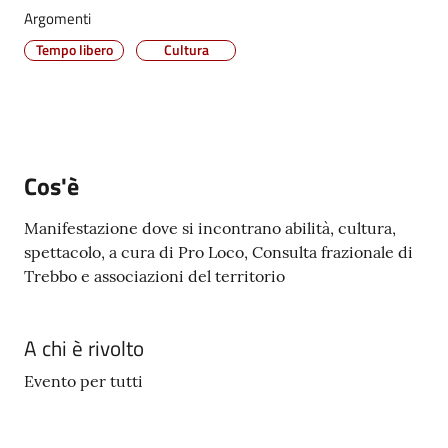
Argomenti
Vivere
Castel
Tempo libero
Cultura
Maggiore
Menu selezionato
Cos'è
Amministrazione
Trasparente
Manifestazione dove si incontrano abilità, cultura,
spettacolo, a cura di Pro Loco, Consulta frazionale di
Trebbo e associazioni del territorio
Albo
pretorio
A chi è rivolto
Tutti
gli
Evento per tutti
argomenti...