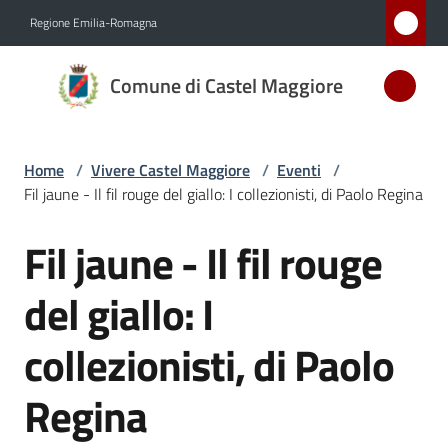
Vai al contenuto
Vai alla navigazione
Vai al footer
Regione Emilia-Romagna
Comune
Comune di Castel Maggiore
di Castel
Maggiore
MEDAGLIA
Home
/
Vivere Castel Maggiore
/
Eventi
/
D'ARGENTO
Fil jaune - Il fil rouge del giallo: I collezionisti, di Paolo Regina
AL MERITO
CIVILE
Fil jaune - Il fil rouge
Salta al contenuto
del giallo: I
Amministrazione
collezionisti, di Paolo
Novità
Regina
Servizi