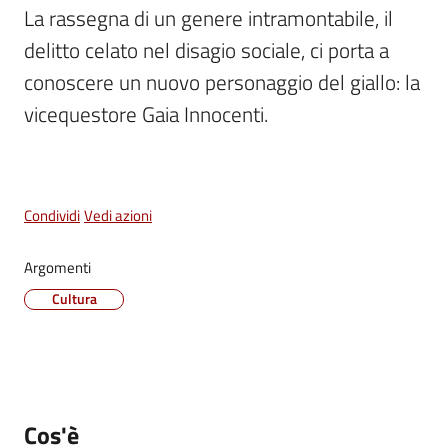
La rassegna di un genere intramontabile, il 
Vivere
delitto celato nel disagio sociale, ci porta a 
Castel
Maggiore
conoscere un nuovo personaggio del giallo: la 
Menu selezionato
vicequestore Gaia Innocenti. 
Amministrazione
Condividi
Vedi azioni
Trasparente
Argomenti
Albo
Cultura
pretorio
Tutti
gli
argomenti...
Cos'è