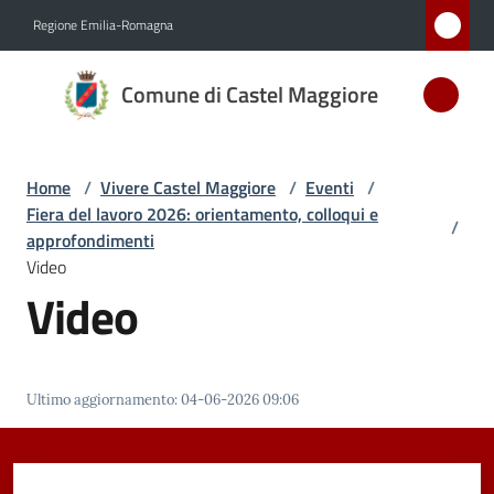
Vai al contenuto
Vai alla navigazione
Vai al footer
Regione Emilia-Romagna
Comune
Comune di Castel Maggiore
di Castel
Maggiore
MEDAGLIA
Home
/
Vivere Castel Maggiore
/
Eventi
/
D'ARGENTO
Fiera del lavoro 2026: orientamento, colloqui e
AL MERITO
/
approfondimenti
CIVILE
Video
Video
Amministrazione
Novità
Ultimo aggiornamento
:
04-06-2026 09:06
Servizi