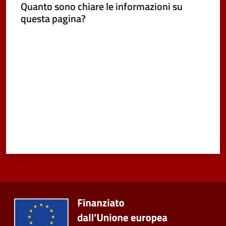
Quanto sono chiare le informazioni su
Vivere
questa pagina?
Castel
Valuta da 1 a 5 stelle
Maggiore
Menu selezionato
Amministrazione
Trasparente
Albo
pretorio
Tutti
gli
argomenti...