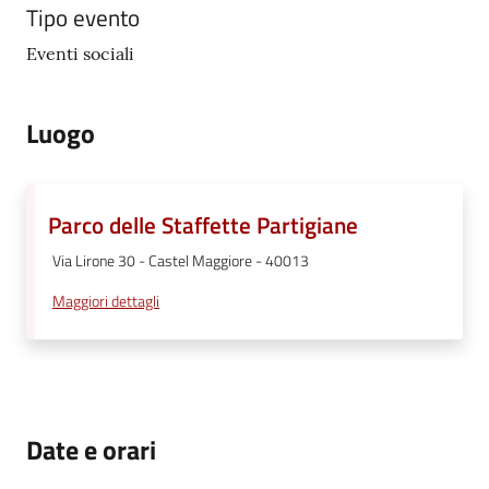
Tipo evento
Seguici
Eventi sociali
su
Luogo
Parco delle Staffette Partigiane
Via Lirone 30 - Castel Maggiore - 40013
Maggiori dettagli
Date e orari