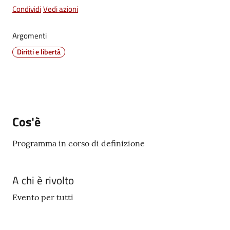
Condividi
Vedi azioni
Vivere
Castel
Argomenti
Maggiore
Menu selezionato
Diritti e libertà
Amministrazione
Trasparente
Cos'è
Albo
Programma in corso di definizione
pretorio
A chi è rivolto
Tutti
gli
Evento per tutti
argomenti...