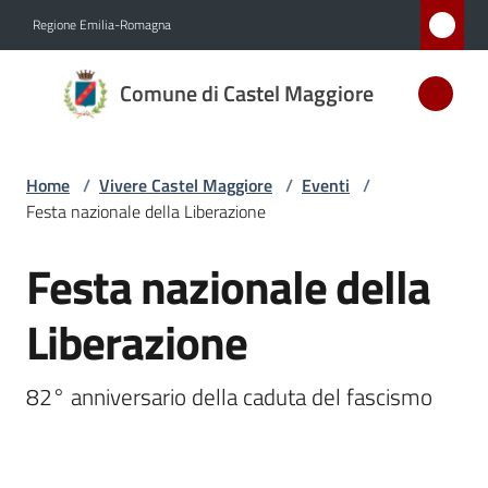
Vai al contenuto
Vai alla navigazione
Vai al footer
Regione Emilia-Romagna
Comune
Comune di Castel Maggiore
di Castel
Maggiore
MEDAGLIA
Home
/
Vivere Castel Maggiore
/
Eventi
/
D'ARGENTO
Festa nazionale della Liberazione
AL MERITO
CIVILE
Festa nazionale della
Salta al contenuto
Liberazione
Amministrazione
82° anniversario della caduta del fascismo
Novità
Servizi