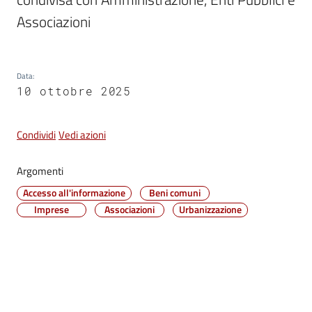
Vivere
Associazioni
Castel
Maggiore
Data
:
10 ottobre 2025
Condividi
Vedi azioni
Amministrazione
Trasparente
Argomenti
Accesso all'informazione
Beni comuni
Albo
Imprese
Associazioni
Urbanizzazione
pretorio
Tutti
gli
argomenti...