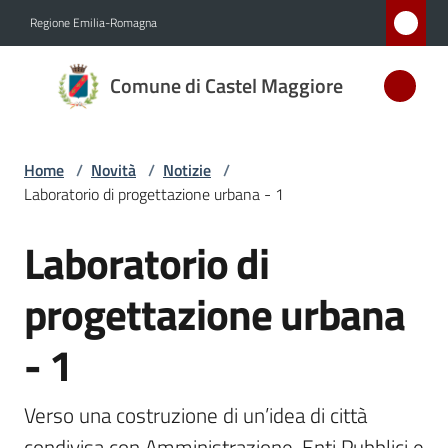
Vai al contenuto
Vai alla navigazione
Vai al footer
Regione Emilia-Romagna
Comune
Comune di Castel Maggiore
di Castel
Maggiore
MEDAGLIA
Home
/
Novità
/
Notizie
/
D'ARGENTO
Laboratorio di progettazione urbana - 1
AL MERITO
CIVILE
Laboratorio di
Salta al contenuto
progettazione urbana
Amministrazione
- 1
Novità
Menu selezionato
Verso una costruzione di un’idea di città 
Servizi
condivisa con Amministrazione, Enti Pubblici e 