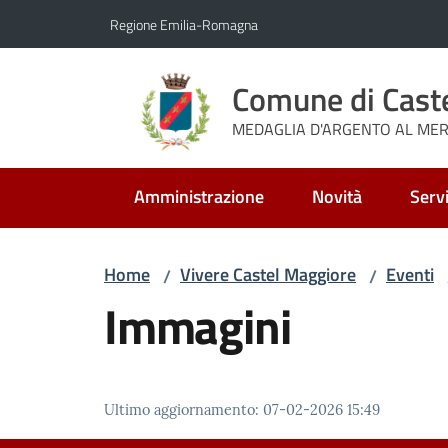
Vai al contenuto
Vai alla navigazione
Vai al footer
Regione Emilia-Romagna
Comune di Cast
MEDAGLIA D'ARGENTO AL MERI
Amministrazione
Novità
Servi
Home
Vivere Castel Maggiore
Eventi
/
/
Immagini
Ultimo aggiornamento
:
07-02-2026 15:49