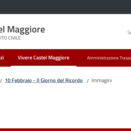
el Maggiore
S
TO CIVILE
zi
Vivere Castel Maggiore
Amministrazione Trasp
Menu selezionato
10 Febbraio - Il Giorno del Ricordo
Immagini
/
/