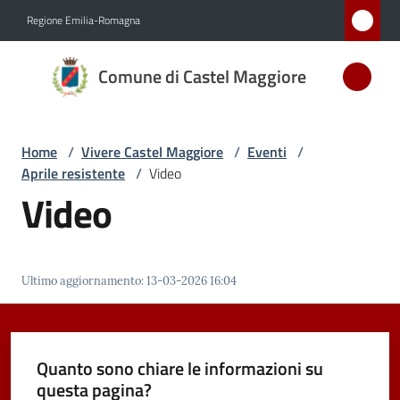
Vai al contenuto
Vai alla navigazione
Vai al footer
Regione Emilia-Romagna
Comune
Comune di Castel Maggiore
di Castel
Maggiore
MEDAGLIA
Home
/
Vivere Castel Maggiore
/
Eventi
/
D'ARGENTO
Aprile resistente
/
Video
AL MERITO
Video
CIVILE
Amministrazione
Ultimo aggiornamento
:
13-03-2026 16:04
Novità
Quanto sono chiare le informazioni su
Servizi
questa pagina?