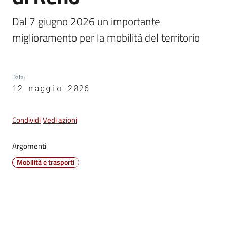
Vivere
Dal 7 giugno 2026 un importante 
Castel
miglioramento per la mobilità del territorio
Maggiore
Data
:
12 maggio 2026
Amministrazione
Trasparente
Condividi
Vedi azioni
Albo
Argomenti
pretorio
Mobilità e trasporti
Tutti
gli
argomenti...