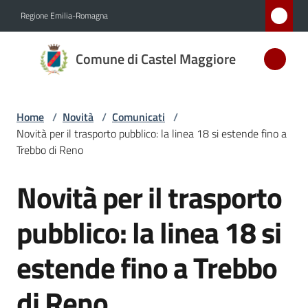
Vai al contenuto
Vai alla navigazione
Vai al footer
Regione Emilia-Romagna
Comune
Comune di Castel Maggiore
di Castel
Maggiore
MEDAGLIA
Home
/
Novità
/
Comunicati
/
D'ARGENTO
Novità per il trasporto pubblico: la linea 18 si estende fino a
AL MERITO
Trebbo di Reno
CIVILE
Novità per il trasporto
Salta al contenuto
Amministrazione
pubblico: la linea 18 si
Novità
estende fino a Trebbo
Menu selezionato
Servizi
di Reno