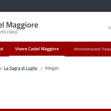
el Maggiore
S
TO CIVILE
zi
Vivere Castel Maggiore
Amministrazione Trasp
Menu selezionato
La Sagra di Luglio
Allegati
/
/