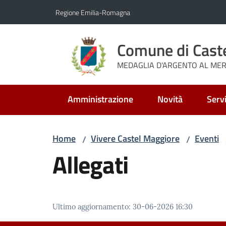
Vai al contenuto
Vai alla navigazione
Vai al footer
Regione Emilia-Romagna
Comune di Cast
MEDAGLIA D'ARGENTO AL MERI
Amministrazione
Novità
Servi
Home
Vivere Castel Maggiore
Eventi
/
/
Allegati
Ultimo aggiornamento
:
30-06-2026 16:30