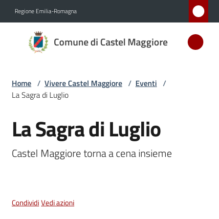
Vai al contenuto
Vai alla navigazione
Vai al footer
Regione Emilia-Romagna
Comune
Comune di Castel Maggiore
di Castel
Maggiore
MEDAGLIA
Home
/
Vivere Castel Maggiore
/
Eventi
/
D'ARGENTO
La Sagra di Luglio
AL MERITO
CIVILE
La Sagra di Luglio
Salta al contenuto
Castel Maggiore torna a cena insieme
Amministrazione
Novità
Condividi
Vedi azioni
Servizi