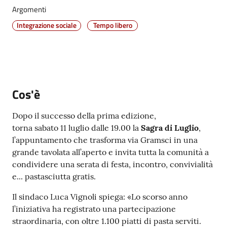
Argomenti
Vivere
Castel
Integrazione sociale
Tempo libero
Maggiore
Menu selezionato
Cos'è
Amministrazione
Trasparente
Dopo il successo della prima edizione,
torna sabato 11 luglio dalle 19.00 la
Sagra di Luglio
,
l’appuntamento che trasforma via Gramsci in una
Albo
grande tavolata all’aperto e invita tutta la comunità a
pretorio
condividere una serata di festa, incontro, convivialità
e... pastasciutta gratis.
Tutti
gli
Il sindaco Luca Vignoli spiega: «Lo scorso anno
argomenti...
l’iniziativa ha registrato una partecipazione
straordinaria, con oltre 1.100 piatti di pasta serviti.