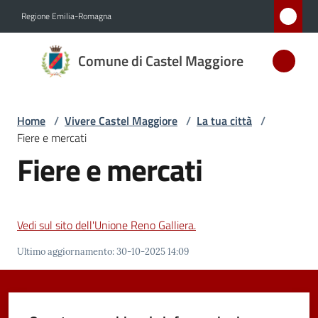
Vai al contenuto
Vai alla navigazione
Vai al footer
Regione Emilia-Romagna
Comune
Comune di Castel Maggiore
di Castel
Maggiore
MEDAGLIA
Home
/
Vivere Castel Maggiore
/
La tua città
/
D'ARGENTO
Fiere e mercati
AL MERITO
Fiere e mercati
CIVILE
Amministrazione
Vedi sul sito dell'Unione Reno Galliera.
Ultimo aggiornamento
:
30-10-2025 14:09
Novità
Servizi