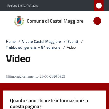
Vai al contenuto
Vai alla navigazione
Vai al footer
Regione Emilia-Romagna
Comune
Comune di Castel Maggiore
di Castel
Maggiore
MEDAGLIA
Home
/
Vivere Castel Maggiore
/
Eventi
/
D'ARGENTO
Trebbo sui generis – 8^ edizione
/
Video
AL MERITO
Video
CIVILE
Amministrazione
Ultimo aggiornamento
:
26-05-2026 09:21
Novità
Quanto sono chiare le informazioni su
Servizi
questa pagina?