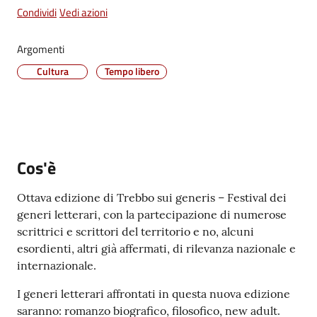
Condividi
Vedi azioni
Vivere
Castel
Argomenti
Maggiore
Menu selezionato
Cultura
Tempo libero
Amministrazione
Trasparente
Cos'è
Albo
Ottava edizione di Trebbo sui generis – Festival dei
pretorio
generi letterari, con la partecipazione di numerose
scrittrici e scrittori del territorio e no, alcuni
esordienti, altri già affermati, di rilevanza nazionale e
Tutti
internazionale.
gli
argomenti...
I generi letterari affrontati in questa nuova edizione
saranno: romanzo biografico, filosofico, new adult.