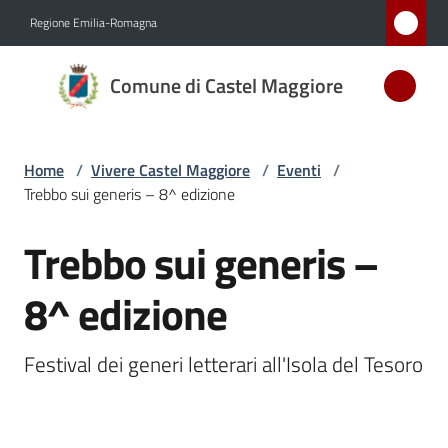
Vai al contenuto
Vai alla navigazione
Vai al footer
Regione Emilia-Romagna
Comune
Comune di Castel Maggiore
di Castel
Maggiore
MEDAGLIA
Home
/
Vivere Castel Maggiore
/
Eventi
/
D'ARGENTO
Trebbo sui generis – 8^ edizione
AL MERITO
CIVILE
Trebbo sui generis –
Salta al contenuto
8^ edizione
Amministrazione
Festival dei generi letterari all'Isola del Tesoro
Novità
Servizi