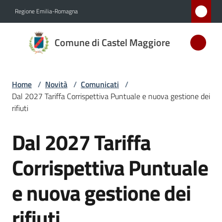
Vai al contenuto
Vai alla navigazione
Vai al footer
Regione Emilia-Romagna
Comune
Comune di Castel Maggiore
di Castel
Maggiore
MEDAGLIA
Home
/
Novità
/
Comunicati
/
D'ARGENTO
Dal 2027 Tariffa Corrispettiva Puntuale e nuova gestione dei
AL MERITO
rifiuti
CIVILE
Dal 2027 Tariffa
Salta al contenuto
Amministrazione
Corrispettiva Puntuale
Novità
e nuova gestione dei
Menu selezionato
Servizi
rifiuti