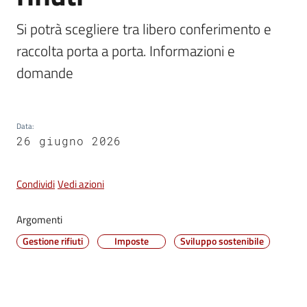
Vivere
Si potrà scegliere tra libero conferimento e 
Castel
raccolta porta a porta. Informazioni e 
Maggiore
domande
Data
:
Amministrazione
26 giugno 2026
Trasparente
Condividi
Vedi azioni
Albo
pretorio
Argomenti
Gestione rifiuti
Imposte
Sviluppo sostenibile
Tutti
gli
argomenti...