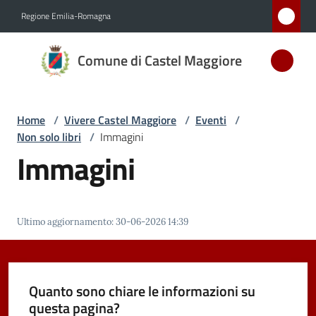
Vai al contenuto
Vai alla navigazione
Vai al footer
Regione Emilia-Romagna
Comune
Comune di Castel Maggiore
di Castel
Maggiore
MEDAGLIA
Home
/
Vivere Castel Maggiore
/
Eventi
/
D'ARGENTO
Non solo libri
/
Immagini
AL MERITO
Immagini
CIVILE
Amministrazione
Ultimo aggiornamento
:
30-06-2026 14:39
Novità
Quanto sono chiare le informazioni su
Servizi
questa pagina?