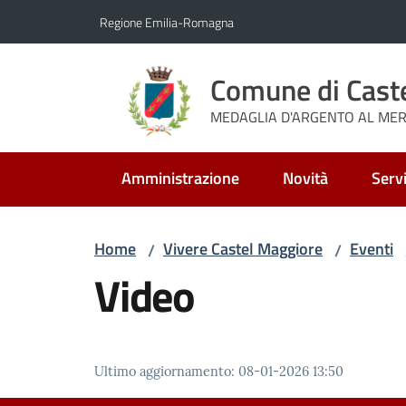
Vai al contenuto
Vai alla navigazione
Vai al footer
Regione Emilia-Romagna
Comune di Cast
MEDAGLIA D'ARGENTO AL MERI
Amministrazione
Novità
Servi
Home
Vivere Castel Maggiore
Eventi
/
/
Video
Ultimo aggiornamento
:
08-01-2026 13:50