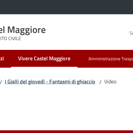
el Maggiore
S
TO CIVILE
zi
Vivere Castel Maggiore
Amministrazione Trasp
Menu selezionato
I Gialli del giovedì - Fantasmi di ghiaccio
Video
/
/