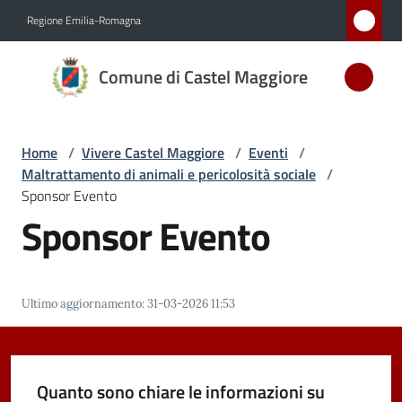
Vai al contenuto
Vai alla navigazione
Vai al footer
Regione Emilia-Romagna
Comune
Comune di Castel Maggiore
di Castel
Maggiore
MEDAGLIA
Home
/
Vivere Castel Maggiore
/
Eventi
/
D'ARGENTO
Maltrattamento di animali e pericolosità sociale
/
AL MERITO
Sponsor Evento
CIVILE
Sponsor Evento
Amministrazione
Ultimo aggiornamento
:
31-03-2026 11:53
Novità
Servizi
Quanto sono chiare le informazioni su