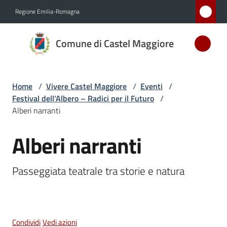
Vai al contenuto
Vai alla navigazione
Vai al footer
Regione Emilia-Romagna
Comune
Comune di Castel Maggiore
di Castel
Maggiore
MEDAGLIA
Home
/
Vivere Castel Maggiore
/
Eventi
/
D'ARGENTO
Festival dell’Albero – Radici per il Futuro
/
AL MERITO
Alberi narranti
CIVILE
Alberi narranti
Salta al contenuto
Amministrazione
Passeggiata teatrale tra storie e natura
Novità
Servizi
Condividi
Vedi azioni