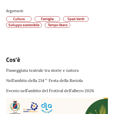
Vivere
Argomenti
Castel
Maggiore
Cultura
Famiglia
Spazi Verdi
Menu selezionato
Sviluppo sostenibile
Tempo libero
Amministrazione
Trasparente
Cos'è
Passeggiata teatrale tra storie e natura
Albo
pretorio
Nell'ambito della 214^ Festa della Raviola
Tutti
Evento nell’ambito del Festival dell’albero 2026
gli
argomenti...