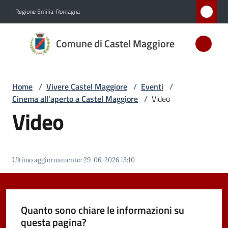
Vai al contenuto
Vai alla navigazione
Vai al footer
Regione Emilia-Romagna
Comune
Comune di Castel Maggiore
di Castel
Maggiore
MEDAGLIA
Home
/
Vivere Castel Maggiore
/
Eventi
/
D'ARGENTO
Cinema all'aperto a Castel Maggiore
/
Video
AL MERITO
Video
CIVILE
Amministrazione
Ultimo aggiornamento
:
29-06-2026 13:10
Novità
Quanto sono chiare le informazioni su
Servizi
questa pagina?