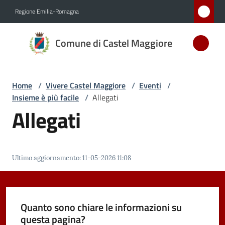
Vai al contenuto
Vai alla navigazione
Vai al footer
Regione Emilia-Romagna
Comune
Comune di Castel Maggiore
di Castel
Maggiore
MEDAGLIA
Home
/
Vivere Castel Maggiore
/
Eventi
/
D'ARGENTO
Insieme è più facile
/
Allegati
AL MERITO
Allegati
CIVILE
Amministrazione
Ultimo aggiornamento
:
11-05-2026 11:08
Novità
Quanto sono chiare le informazioni su
Servizi
questa pagina?