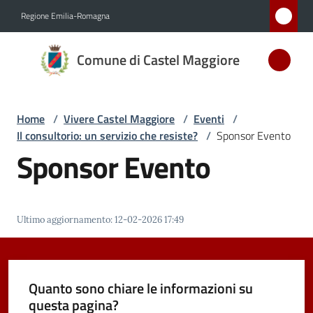
Vai al contenuto
Vai alla navigazione
Vai al footer
Regione Emilia-Romagna
Comune
Comune di Castel Maggiore
di Castel
Maggiore
MEDAGLIA
Home
/
Vivere Castel Maggiore
/
Eventi
/
D'ARGENTO
Il consultorio: un servizio che resiste?
/
Sponsor Evento
AL MERITO
Sponsor Evento
CIVILE
Amministrazione
Ultimo aggiornamento
:
12-02-2026 17:49
Novità
Quanto sono chiare le informazioni su
Servizi
questa pagina?