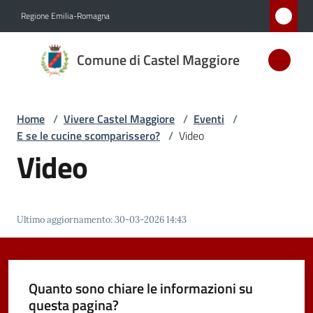
Vai al contenuto
Vai alla navigazione
Vai al footer
Regione Emilia-Romagna
Comune
Comune di Castel Maggiore
di Castel
Maggiore
MEDAGLIA
Home
/
Vivere Castel Maggiore
/
Eventi
/
D'ARGENTO
E se le cucine scomparissero?
/
Video
AL MERITO
Video
CIVILE
Amministrazione
Ultimo aggiornamento
:
30-03-2026 14:43
Novità
Quanto sono chiare le informazioni su
Servizi
questa pagina?