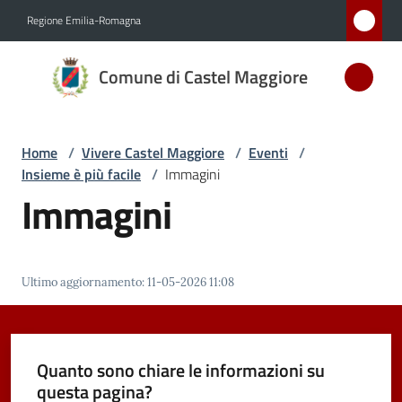
Vai al contenuto
Vai alla navigazione
Vai al footer
Regione Emilia-Romagna
Comune
Comune di Castel Maggiore
di Castel
Maggiore
MEDAGLIA
Home
/
Vivere Castel Maggiore
/
Eventi
/
D'ARGENTO
Insieme è più facile
/
Immagini
AL MERITO
Immagini
CIVILE
Amministrazione
Ultimo aggiornamento
:
11-05-2026 11:08
Novità
Quanto sono chiare le informazioni su
Servizi
questa pagina?