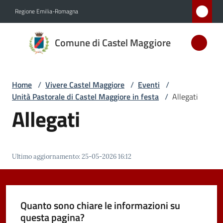
Vai al contenuto
Vai alla navigazione
Vai al footer
Regione Emilia-Romagna
Comune
Comune di Castel Maggiore
di Castel
Maggiore
MEDAGLIA
Home
/
Vivere Castel Maggiore
/
Eventi
/
D'ARGENTO
Unità Pastorale di Castel Maggiore in festa
/
Allegati
AL MERITO
Allegati
CIVILE
Amministrazione
Ultimo aggiornamento
:
25-05-2026 16:12
Novità
Quanto sono chiare le informazioni su
Servizi
questa pagina?