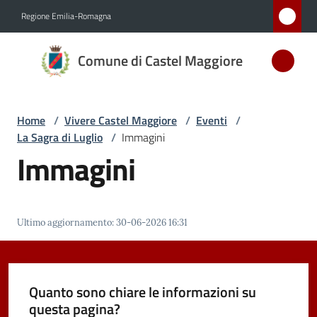
Vai al contenuto
Vai alla navigazione
Vai al footer
Regione Emilia-Romagna
Comune
Comune di Castel Maggiore
di Castel
Maggiore
MEDAGLIA
Home
/
Vivere Castel Maggiore
/
Eventi
/
D'ARGENTO
La Sagra di Luglio
/
Immagini
AL MERITO
Immagini
CIVILE
Amministrazione
Ultimo aggiornamento
:
30-06-2026 16:31
Novità
Quanto sono chiare le informazioni su
Servizi
questa pagina?