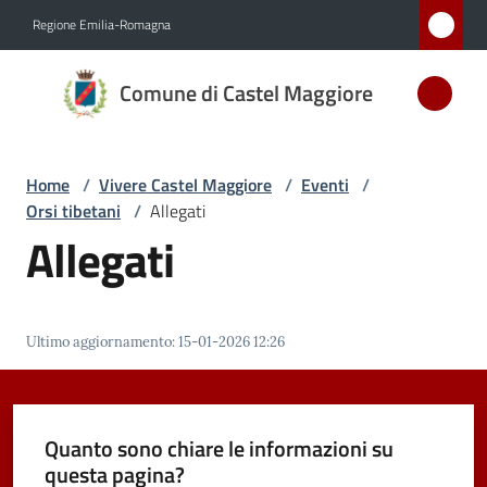
Vai al contenuto
Vai alla navigazione
Vai al footer
Regione Emilia-Romagna
Comune
Comune di Castel Maggiore
di Castel
Maggiore
MEDAGLIA
Home
/
Vivere Castel Maggiore
/
Eventi
/
D'ARGENTO
Orsi tibetani
/
Allegati
AL MERITO
Allegati
CIVILE
Amministrazione
Ultimo aggiornamento
:
15-01-2026 12:26
Novità
Quanto sono chiare le informazioni su
Servizi
questa pagina?