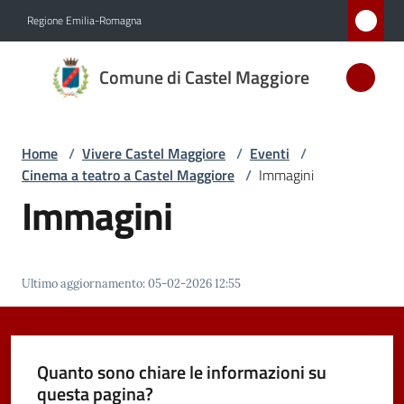
Vai al contenuto
Vai alla navigazione
Vai al footer
Regione Emilia-Romagna
Comune
Comune di Castel Maggiore
di Castel
Maggiore
MEDAGLIA
Home
/
Vivere Castel Maggiore
/
Eventi
/
D'ARGENTO
Cinema a teatro a Castel Maggiore
/
Immagini
AL MERITO
Immagini
CIVILE
Amministrazione
Ultimo aggiornamento
:
05-02-2026 12:55
Novità
Quanto sono chiare le informazioni su
Servizi
questa pagina?