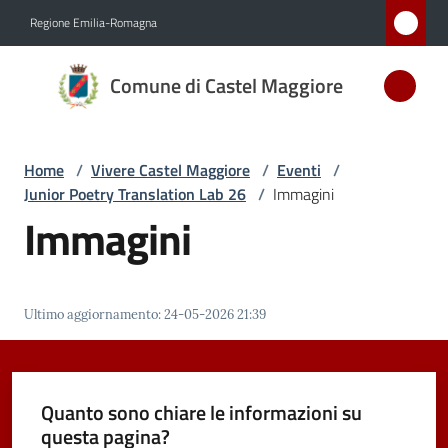
Vai al contenuto
Vai alla navigazione
Vai al footer
Regione Emilia-Romagna
Comune
Comune di Castel Maggiore
di Castel
Maggiore
MEDAGLIA
Home
/
Vivere Castel Maggiore
/
Eventi
/
D'ARGENTO
Junior Poetry Translation Lab 26
/
Immagini
AL MERITO
Immagini
CIVILE
Amministrazione
Ultimo aggiornamento
:
24-05-2026 21:39
Novità
Quanto sono chiare le informazioni su
Servizi
questa pagina?