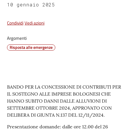
10 gennaio 2025
Vivere
Castel
Maggiore
Condividi
Vedi azioni
Argomenti
Risposta alle emergenze
Amministrazione
Trasparente
Albo
Contenuto
BANDO PER LA CONCESSIONE DI CONTRIBUTI PER
pretorio
IL SOSTEGNO ALLE IMPRESE BOLOGNESI CHE
HANNO SUBITO DANNI DALLE ALLUVIONI DI
Tutti
SETTEMBRE OTTOBRE 2024, APPROVATO CON
gli
DELIBERA DI GIUNTA N.137 DEL 12/11/2024.
argomenti...
Presentazione domande: dalle ore 12.00 del 26