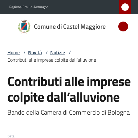
Vai al contenuto
Vai alla navigazione
Vai al footer
Regione Emilia-Romagna
Comune
Comune di Castel Maggiore
di Castel
Maggiore
MEDAGLIA
Home
/
Novità
/
Notizie
/
D'ARGENTO
Contributi alle imprese colpite dall’alluvione
AL MERITO
CIVILE
Contributi alle imprese
Salta al contenuto
colpite dall’alluvione
Amministrazione
Bando della Camera di Commercio di Bologna
Novità
Menu selezionato
Servizi
Data
: