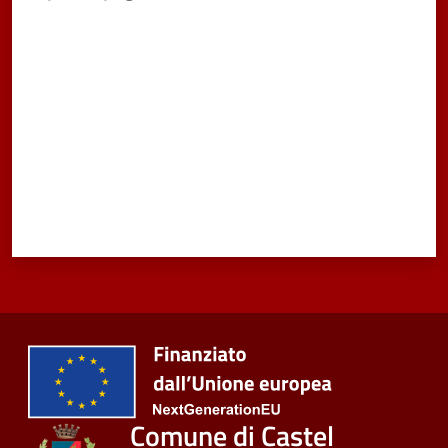
Valuta da 1 a 5 stelle
Vivere
Castel
Maggiore
Amministrazione
Trasparente
Albo
pretorio
Tutti
gli
argomenti...
Comune di Castel