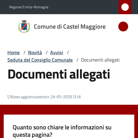
Vai al contenuto
Vai alla navigazione
Vai al footer
Regione Emilia-Romagna
Comune
Comune di Castel Maggiore
di Castel
Maggiore
MEDAGLIA
Home
/
Novità
/
Avvisi
/
D'ARGENTO
Seduta del Consiglio Comunale
/
Documenti allegati
AL MERITO
Documenti allegati
CIVILE
Amministrazione
Ultimo aggiornamento
:
24-05-2026 11:14
Novità
Menu selezionato
Quanto sono chiare le informazioni su
Servizi
questa pagina?