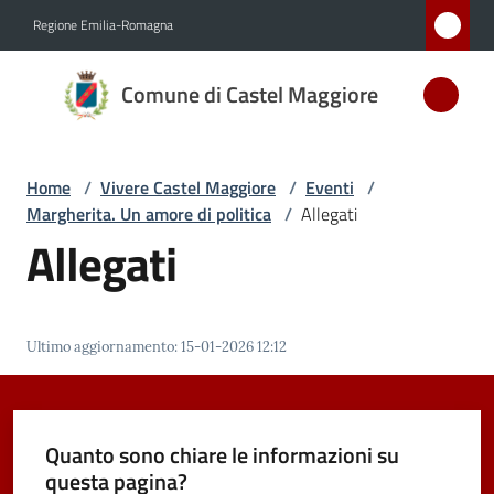
Vai al contenuto
Vai alla navigazione
Vai al footer
Regione Emilia-Romagna
Comune
Comune di Castel Maggiore
di Castel
Maggiore
MEDAGLIA
Home
/
Vivere Castel Maggiore
/
Eventi
/
D'ARGENTO
Margherita. Un amore di politica
/
Allegati
AL MERITO
Allegati
CIVILE
Amministrazione
Ultimo aggiornamento
:
15-01-2026 12:12
Novità
Quanto sono chiare le informazioni su
Servizi
questa pagina?