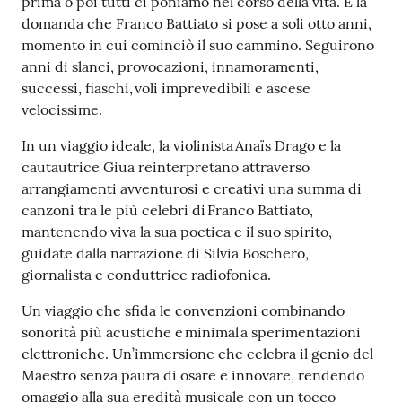
prima o poi tutti ci poniamo nel corso della vita. È la
domanda che Franco Battiato si pose a soli otto anni,
Seguici
momento in cui cominciò il suo cammino. Seguirono
su
anni di slanci, provocazioni, innamoramenti,
successi, fiaschi, voli imprevedibili e ascese
velocissime.
In un viaggio ideale, la violinista Anaïs Drago e la
cautautrice Giua reinterpretano attraverso
arrangiamenti avventurosi e creativi una summa di
canzoni tra le più celebri di Franco Battiato,
mantenendo viva la sua poetica e il suo spirito,
guidate dalla narrazione di Silvia Boschero,
giornalista e conduttrice radiofonica.
Un viaggio che sfida le convenzioni combinando
sonorità più acustiche e minimal a sperimentazioni
elettroniche. Un’immersione che celebra il genio del
Maestro senza paura di osare e innovare, rendendo
omaggio alla sua eredità musicale con un tocco