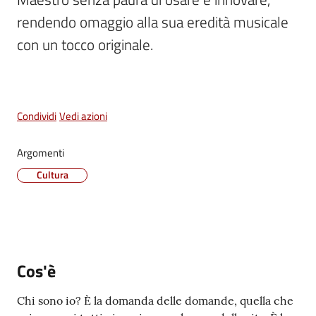
Vivere
rendendo omaggio alla sua eredità musicale 
Castel
con un tocco originale. 
Maggiore
Menu selezionato
Condividi
Vedi azioni
Amministrazione
Argomenti
Trasparente
Cultura
Albo
pretorio
Tutti
Cos'è
gli
argomenti...
Chi sono io? È la domanda delle domande, quella che