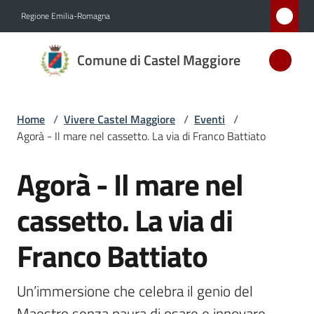
Vai al contenuto
Vai alla navigazione
Vai al footer
Regione Emilia-Romagna
Comune
Comune di Castel Maggiore
di Castel
Maggiore
MEDAGLIA
Home
/
Vivere Castel Maggiore
/
Eventi
/
D'ARGENTO
Agorà - Il mare nel cassetto. La via di Franco Battiato
AL MERITO
CIVILE
Agorà - Il mare nel
Salta al contenuto
cassetto. La via di
Amministrazione
Franco Battiato
Novità
Un’immersione che celebra il genio del 
Servizi
Maestro senza paura di osare e innovare, 